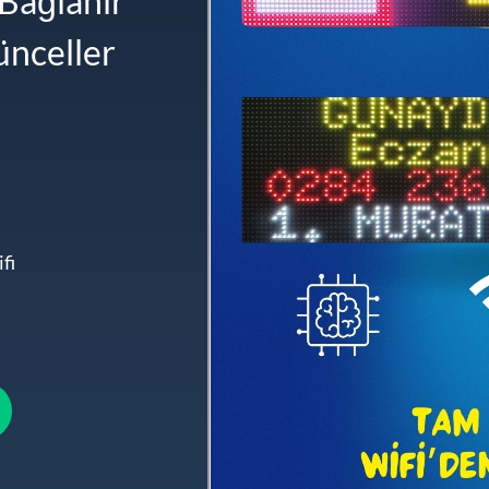
Bağlanır
ünceller
fi