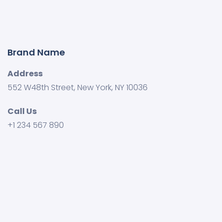
Brand Name
Address
552 W48th Street, New York, NY 10036
Call Us
+1 234 567 890