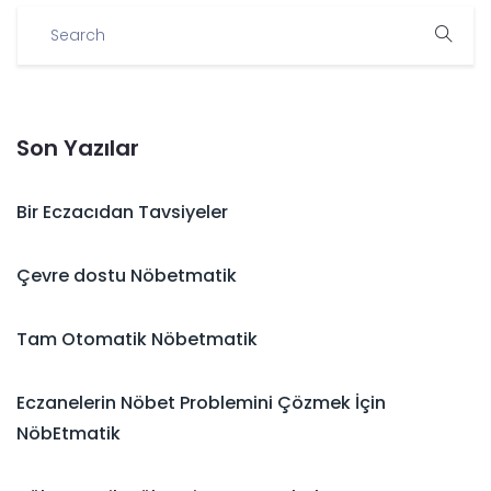
Son Yazılar
Bir Eczacıdan Tavsiyeler
Çevre dostu Nöbetmatik
Tam Otomatik Nöbetmatik
Eczanelerin Nöbet Problemini Çözmek İçin
NöbEtmatik