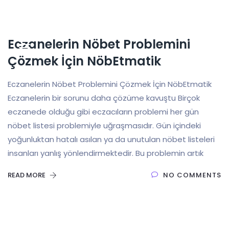
Nöbetmatik Yeni Nesil Akıllı N
Eczanelerin Nöbet Problemini
Çözmek İçin NöbEtmatik
Eczanelerin Nöbet Problemini Çözmek İçin NöbEtmatik
Eczanelerin bir sorunu daha çözüme kavuştu Birçok
eczanede olduğu gibi eczacıların problemi her gün
nöbet listesi problemiyle uğraşmasıdır. Gün içindeki
yoğunluktan hatalı asılan ya da unutulan nöbet listeleri
insanları yanlış yönlendirmektedir. Bu problemin artık
READ MORE
NO COMMENTS