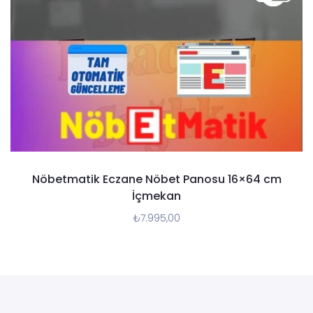
Nöbetmatik Eczane Nöbet Panosu 16×64 cm
İçmekan
₺
7.995,00