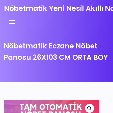
Nöbetmatik Yeni Nesil Akıllı N
Nöbetmatik Eczane Nöbet
Panosu 26X103 CM ORTA BOY