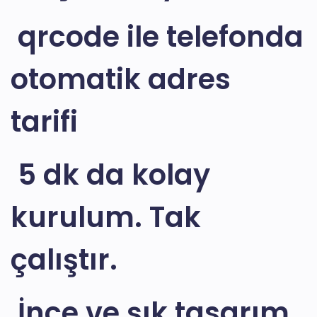
qrcode ile telefonda
otomatik adres
tarifi
5 dk da kolay
kurulum. Tak
çalıştır.
İ
nce ve şık tasarım