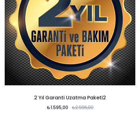
2 Yıl Garanti Uzatma Paketi2
₺
1.595,00
₺
2.995,00