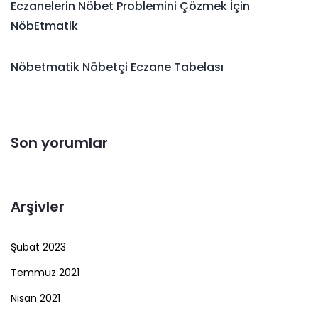
Eczanelerin Nöbet Problemini Çözmek İçin
NöbEtmatik
Nöbetmatik Nöbetçi Eczane Tabelası
Son yorumlar
Arşivler
Şubat 2023
Temmuz 2021
Nisan 2021