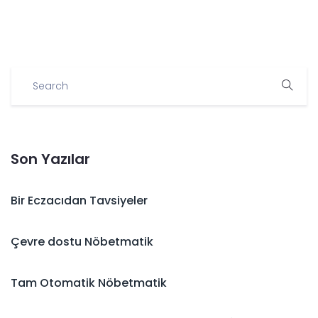
Son Yazılar
Bir Eczacıdan Tavsiyeler
Çevre dostu Nöbetmatik
Tam Otomatik Nöbetmatik