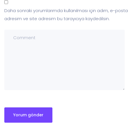
Daha sonraki yorumlarımda kullanılması için adım, e-posta
adresim ve site adresim bu tarayıcıya kaydedilsin.