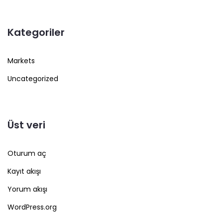
Kategoriler
Markets
Uncategorized
Üst veri
Oturum aç
Kayıt akışı
Yorum akışı
WordPress.org