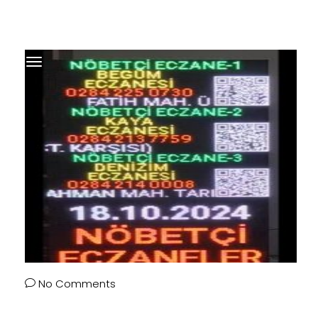
Nöbetmatik Yeni Nesil Akıllı N
No Comments